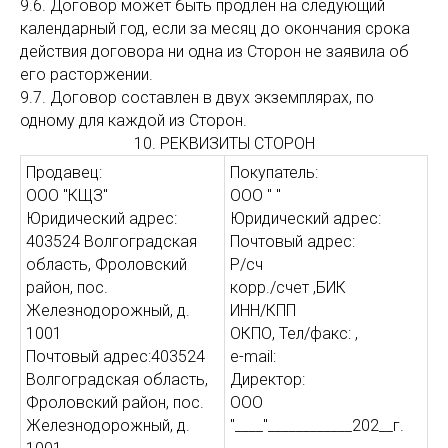
9.6. Договор может быть продлен на следующий
календарный год, если за месяц до окончания срока
действия договора ни одна из Сторон не заявила об
его расторжении.
9.7. Договор составлен в двух экземплярах, по
одному для каждой из Сторон.
10. РЕКВИЗИТЫ СТОРОН
Продавец:
Покупатель:
ООО "КЩЗ"
ООО " "
Юридический адрес:
Юридический адрес:
403524 Волгоградская
Почтовый адрес:
область, Фроловский
Р/сч
район, пос.
корр./счет ,БИК
Железнодорожный, д.
ИНН/КПП
1001
ОКПО, Тел/факс: ,
Почтовый адрес:403524
e-mail:
Волгоградская область,
Директор:
Фроловский район, пос.
ООО
Железнодорожный, д.
"____"____________202__г.