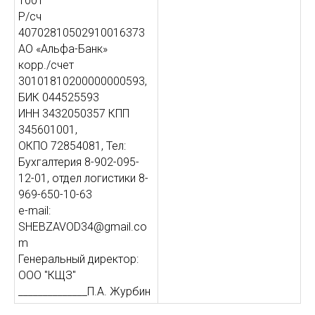
1001
Р/сч
40702810502910016373
АО «Альфа-Банк»
корр./счет
30101810200000000593,
БИК 044525593
ИНН 3432050357 КПП
345601001,
ОКПО 72854081, Тел:
Бухгалтерия 8-902-095-
12-01, отдел логистики 8-
969-650-10-63
e-mail:
SHEBZAVOD34@gmail.co
m
Генеральный директор:
ООО "КЩЗ"
______________П.А. Журбин